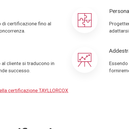
Persona
i certificazione fino al
Progetter
concorrenza.
adattarsi
Addest
al cliente si traducono in
Essendo l
ande successo.
forniremo
della certificazione TAYLLORCOX