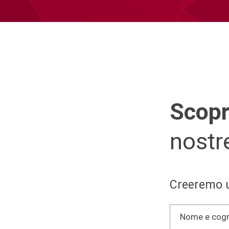
Scopri
nostr
Creeremo u
Nome e cog