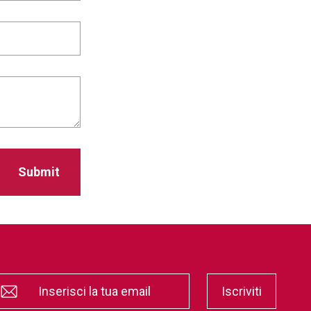
*
Iscriviti
Inserisci la tua email