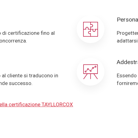
Persona
i certificazione fino al
Progetter
concorrenza.
adattarsi
Addest
al cliente si traducono in
Essendo l
ande successo.
forniremo
della certificazione TAYLLORCOX