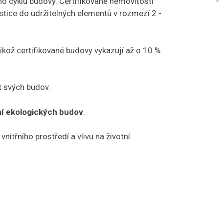
o cyklu budovy. Certifikované nemovitosti
estice do udržitelných elementů v rozmezí 2 -
likož certifikované budovy vykazují až o 10 %
t
svých budov.
ní ekologických budov
.
nitřního prostředí a vlivu na životní