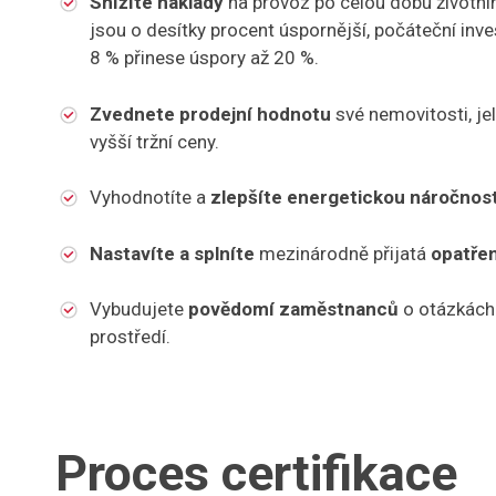
Snížíte náklady
na provoz po celou dobu životníh
jsou o desítky procent úspornější, počáteční inv
8 % přinese úspory až 20 %.
Zvednete prodejní hodnotu
své nemovitosti, je
vyšší tržní ceny.
Vyhodnotíte a
zlepšíte energetickou náročnos
Nastavíte a splníte
mezinárodně přijatá
opatře
Vybudujete
povědomí zaměstnanců
o otázkách v
prostředí.
Proces certifikace