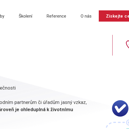
žby
Školení
Reference
O nás
Získejte ce
lečnosti
odním partnerům či úřadům jasný vzkaz,
ároveň je ohleduplná k životnímu