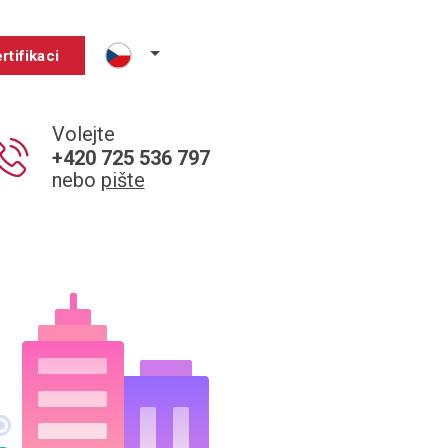
rtifikaci
Volejte
+420 725 536 797
nebo
pište