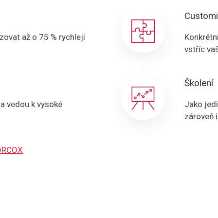
Custom
zovat až o 75 % rychleji
Konkrétní
vstříc vaš
Školení
ta vedou k vysoké
Jako jedi
zároveň i
LORCOX