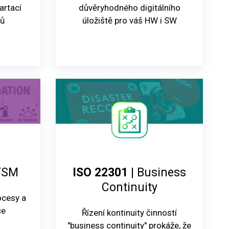
artací
důvěryhodného digitálního
mů
úložiště pro váš HW i SW
TSM
ISO 22301
| Business
Continuity
rocesy a
ce
Řízení kontinuity činností
"business continuity" prokáže, že