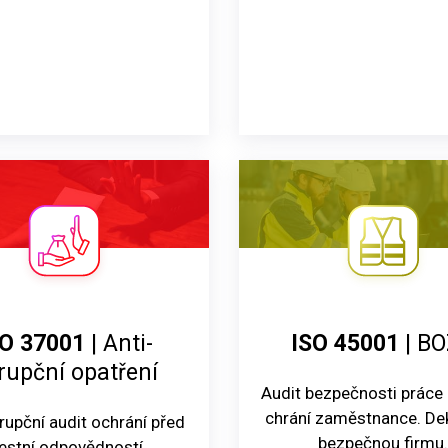
SO 37001
| Anti-
ISO 45001
| B
rupční opatření
Audit bezpečnosti práce 
chrání zaměstnance. Dek
rupční audit ochrání před
bezpečnou firmu
restní odpovědností