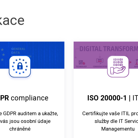
ikace
DPR
compliance
ISO 20000-1
| I
e GDPR auditem a ukažte,
Certifikujte vaše ITIL p
 vás jsou osobní údaje
služby dle IT Servi
chráněné
Managementu