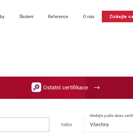
žby
Školení
Reference
O nás
Získejte ce
Ostatní certifikace
Hledejte podle oboru certi
nebo