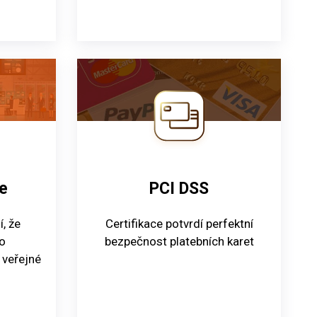
e
PCI DSS
, že
Certifikace potvrdí perfektní
o
bezpečnost platebních karet
 veřejné