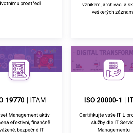
ivotnímu prostředí
vznikem, archivací a sk
veškerých zázna
O 19770
| ITAM
ISO 20000-1
| I
sset Management aktiv
Certifikujte vaše ITIL p
ná efektivní, finančně
služby dle IT Servi
vážené, bezpečné IT
Managementu