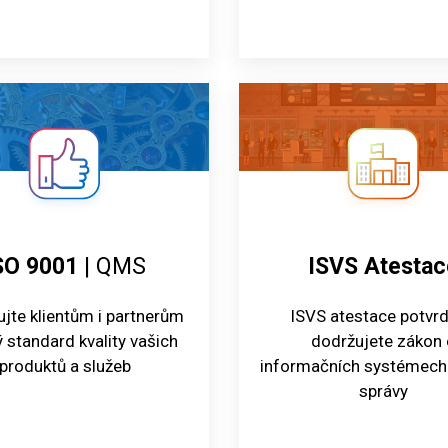
SO 9001
| QMS
ISVS Atestac
jte klientům i partnerům
ISVS atestace potvrdí
 standard kvality vašich
dodržujete zákon 
produktů a služeb
informačních systémech
správy