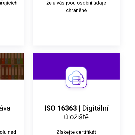
řejících
že u vás jsou osobní údaje
chráněné
ráva
ISO 16363
| Digitální
úložiště
rolu nad
Získejte certifikát