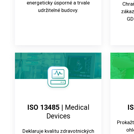
energeticky úsporné a trvale
Chra
udržitelné budovy.
zákaz
GDP
ISO 13485
| Medical
I
Devices
Prokažt
ohl
Deklaruje kvalitu zdravotnických