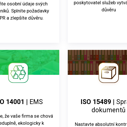
poskytovatel služeb vytvá
ňte osobní údaje svých
důvěru
níků. Splníte požadavky
R a zlepšíte důvěru.
SO 14001
| EMS
ISO 15489
| Sp
dokumentů
e, že vaše firma se chová
eduplně, ekologicky k
Nastavte absolutní kont