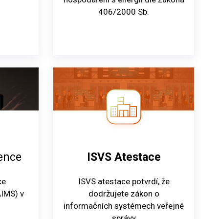
406/2000 Sb.
gence
ISVS Atestace
ce
ISVS atestace potvrdí, že
IMS) v
dodržujete zákon o
informačních systémech veřejné
správy