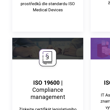
ž
prostředků dle standardu ISO
Medical Devices
ISO 19600
|
IS
Compliance
IT A
management
zname
vy
Získejte certifikát legislativního