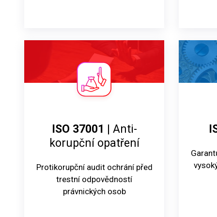
ISO 37001
| Anti-
I
korupční opatření
Garantu
vysoký
Protikorupční audit ochrání před
trestní odpovědností
právnických osob