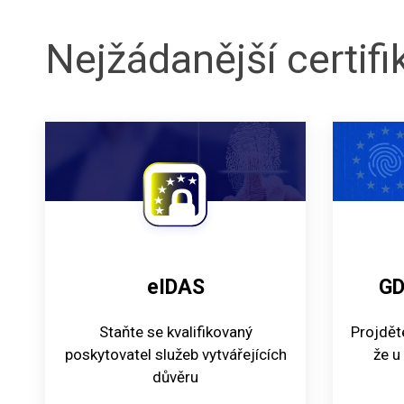
Nejžádanější certif
eIDAS
G
Staňte se kvalifikovaný
Projdět
poskytovatel služeb vytvářejících
že u
důvěru