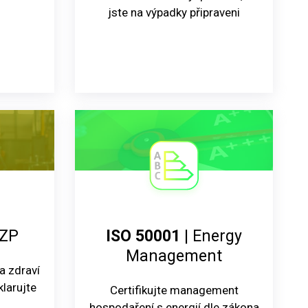
jste na výpadky připraveni
OZP
ISO 50001
| Energy
Management
a zdraví
larujte
Certifikujte management
.
hospodaření s energií dle zákona