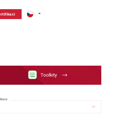
rtifikaci
Toolkity
fikace