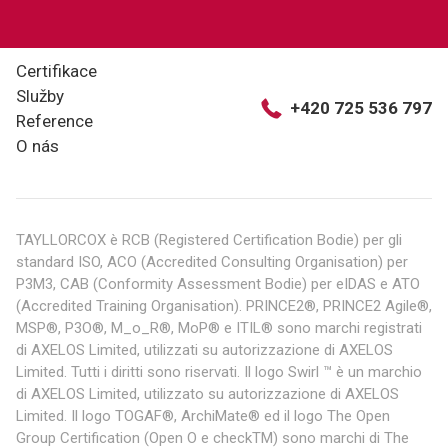
Certifikace
Služby
+420 725 536 797
Reference
O nás
TAYLLORCOX è RCB (Registered Certification Bodie) per gli
standard ISO, ACO (Accredited Consulting Organisation) per
P3M3, CAB (Conformity Assessment Bodie) per eIDAS e ATO
(Accredited Training Organisation). PRINCE2®, PRINCE2 Agile®,
MSP®, P3O®, M_o_R®, MoP® e ITIL® sono marchi registrati
di AXELOS Limited, utilizzati su autorizzazione di AXELOS
Limited. Tutti i diritti sono riservati. Il logo Swirl ™ è un marchio
di AXELOS Limited, utilizzato su autorizzazione di AXELOS
Limited. Il logo TOGAF®, ArchiMate® ed il logo The Open
Group Certification (Open O e checkTM) sono marchi di The