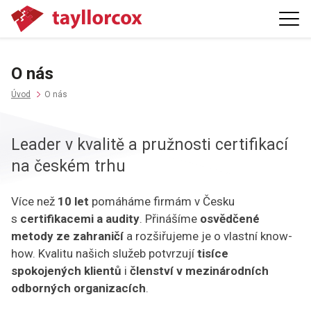
O nás
Úvod
O nás
Leader v kvalitě a pružnosti certifikací
na českém trhu
Více než
10 let
pomáháme firmám v Česku
s
certifikacemi a audity
. Přinášíme
osvědčené
metody ze zahraničí
a rozšiřujeme je o vlastní know-
how. Kvalitu našich služeb potvrzují
tisíce
spokojených klientů
i
členství v mezinárodních
odborných organizacích
.