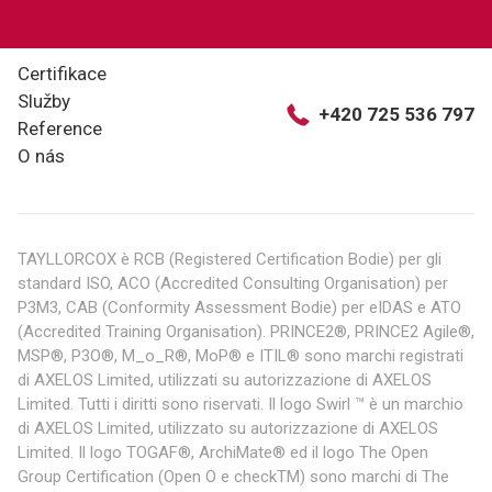
Certifikace
Služby
+420 725 536 797
Reference
O nás
TAYLLORCOX è RCB (Registered Certification Bodie) per gli
standard ISO, ACO (Accredited Consulting Organisation) per
P3M3, CAB (Conformity Assessment Bodie) per eIDAS e ATO
(Accredited Training Organisation). PRINCE2®, PRINCE2 Agile®,
MSP®, P3O®, M_o_R®, MoP® e ITIL® sono marchi registrati
di AXELOS Limited, utilizzati su autorizzazione di AXELOS
Limited. Tutti i diritti sono riservati. Il logo Swirl ™ è un marchio
di AXELOS Limited, utilizzato su autorizzazione di AXELOS
Limited. Il logo TOGAF®, ArchiMate® ed il logo The Open
Group Certification (Open O e checkTM) sono marchi di The