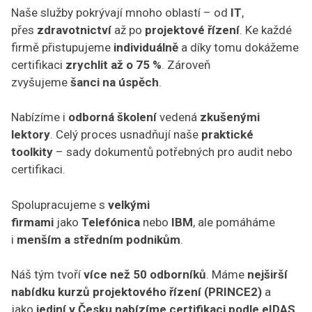
Naše služby pokrývají mnoho oblastí – od
IT
,
přes
zdravotnictví
až po
projektové řízení
. Ke každé
firmě přistupujeme
individuálně
a díky tomu dokážeme
certifikaci
zrychlit až o 75 %
. Zároveň
zvyšujeme
šanci na úspěch
.
Nabízíme i
odborná školení
vedená
zkušenými
lektory
. Celý proces usnadňují naše
praktické
toolkity
– sady dokumentů potřebných pro audit nebo
certifikaci.
Spolupracujeme s
velkými
firmami
jako
Telefónica
nebo
IBM
, ale pomáháme
i
menším a středním podnikům
.
Náš tým tvoří
více než 50 odborníků
. Máme
nejširší
nabídku kurzů projektového řízení (PRINCE2)
a
jako
jediní v Česku nabízíme certifikaci podle eIDAS
.