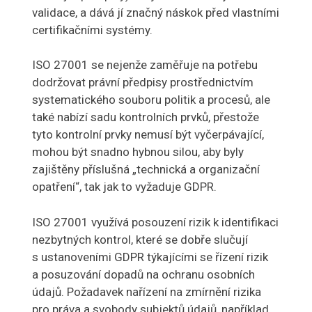
validace, a dává jí značný náskok před vlastními
certifikačními systémy.
ISO 27001 se nejenže zaměřuje na potřebu
dodržovat právní předpisy prostřednictvím
systematického souboru politik a procesů, ale
také nabízí sadu kontrolních prvků, přestože
tyto kontrolní prvky nemusí být vyčerpávající,
mohou být snadno hybnou silou, aby byly
zajištěny příslušná „technická a organizační
opatření“, tak jak to vyžaduje GDPR.
ISO 27001 využívá posouzení rizik k identifikaci
nezbytných kontrol, které se dobře slučují
s ustanoveními GDPR týkajícími se řízení rizik
a posuzování dopadů na ochranu osobních
údajů. Požadavek nařízení na zmírnění rizika
pro práva a svobody subjektů údajů, například,